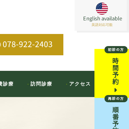
初診の方
時間予約
費診療
訪問診療
アクセス
再診の方
順番予約