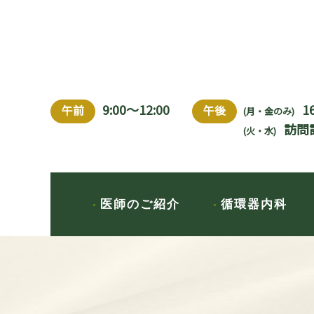
9:00～12:00
1
午前
午後
(月・金のみ)
訪問
(火・水)
医師のご紹介
循環器内科