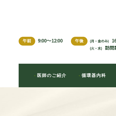
9:00～12:00
1
午前
午後
(月・金のみ)
訪問
(火・水)
医師のご紹介
循環器内科