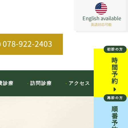
初診の方
時間予約
費診療
訪問診療
アクセス
再診の方
順番予約