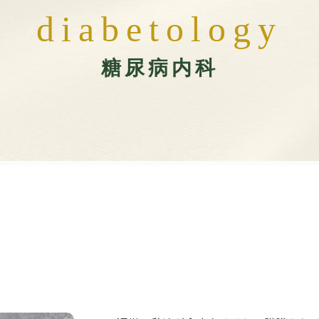
d
i
a
b
e
t
o
l
o
g
y
糖尿病内科