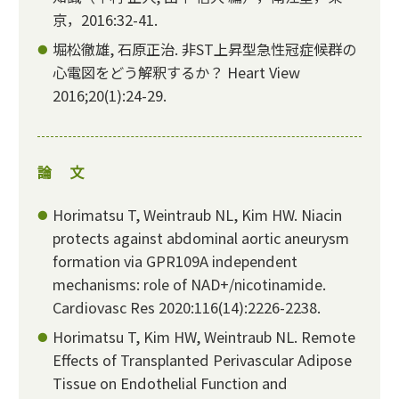
京，2016:32-41.
堀松徹雄, 石原正治. 非ST上昇型急性冠症候群の
心電図をどう解釈するか？ Heart View
2016;20(1):24-29.
論 文
Horimatsu T, Weintraub NL, Kim HW. Niacin
protects against abdominal aortic aneurysm
formation via GPR109A independent
mechanisms: role of NAD+/nicotinamide.
Cardiovasc Res 2020:116(14):2226-2238.
Horimatsu T, Kim HW, Weintraub NL. Remote
Effects of Transplanted Perivascular Adipose
Tissue on Endothelial Function and