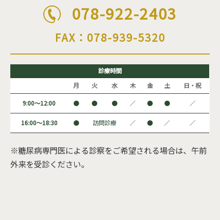
078-922-2403
FAX：078-939-5320
診療時間
月
火
水
木
金
土
日・祝
9:00～12:00
●
●
●
／
●
●
／
16:00～18:30
●
訪問診療
／
●
／
／
※糖尿病専門医による診察をご希望される場合は、午前
外来を受診ください。