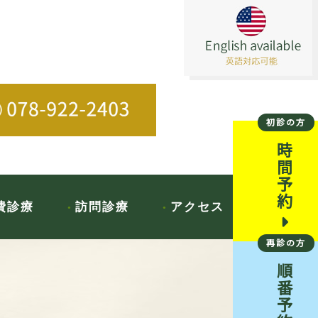
初診の方
時間予約
費診療
訪問診療
アクセス
再診の方
順番予約