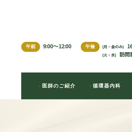
9:00～12:00
1
午前
午後
(月・金のみ)
訪問
(火・水)
医師のご紹介
循環器内科