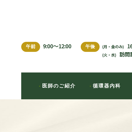
9:00～12:00
1
午前
午後
(月・金のみ)
訪問
(火・水)
医師のご紹介
循環器内科