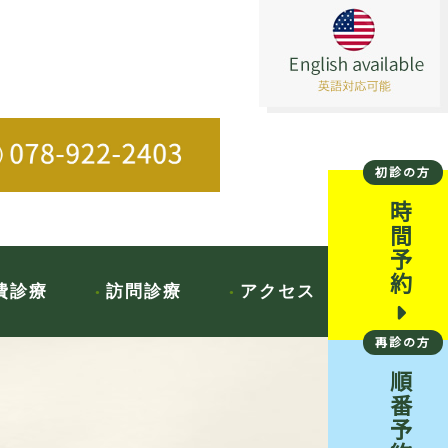
初診の方
時間予約
費診療
訪問診療
アクセス
再診の方
順番予約